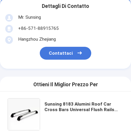
Dettagli Di Contatto
Mr. Sunsing
+86-571-88915765
Hangzhou Zhejiang
Contattaci
Ottieni Il Miglior Prezzo Per
Sunsing 8183 Alumini Roof Car
Cross Bars Universal Flush Rails
con serrature 4x4 Accessori per il
tetto montato Car Racks