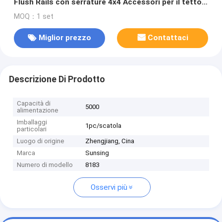
Flush Rails con serrature 4x4 Accessori per il tetto
montato Car Racks
MOQ：1 set
Miglior prezzo
Contattaci
Descrizione Di Prodotto
Capacità di
5000
alimentazione
Imballaggi
1pc/scatola
particolari
Luogo di origine
Zhengjiang, Cina
Marca
Sunsing
Numero di modello
8183
Osservi più