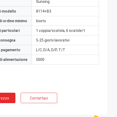
Sunsing
i modello
8114+B3
di ordine minimo
6sets
 particolari
1 coppia/scatola, 6 scatole/t
 consegna
5-25 giorni lavorativi
i pagamento
L/C, D/A, D/P, T/T
di alimentazione
5000
Prezzo
Contattaci