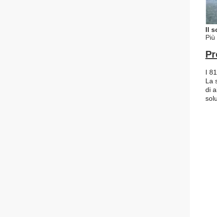
Il s
Più 
Pr
I 8
La 
di 
sol