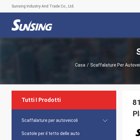
Sunsing Industry And Trade Co., Ltd.
Casa
/
Scaffalature Per Autovei
Tutti I Prodotti
81
Pl
Scaffalature per autoveicoli
Scatole per il tetto delle auto