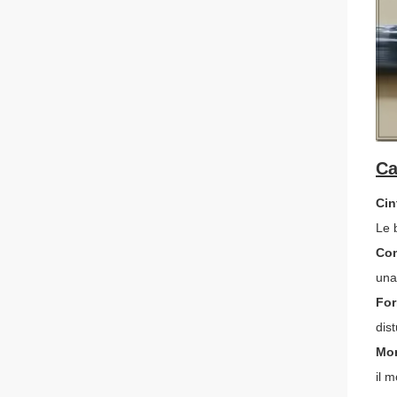
Ca
Cin
Le 
Com
una 
For
dist
Mon
il 