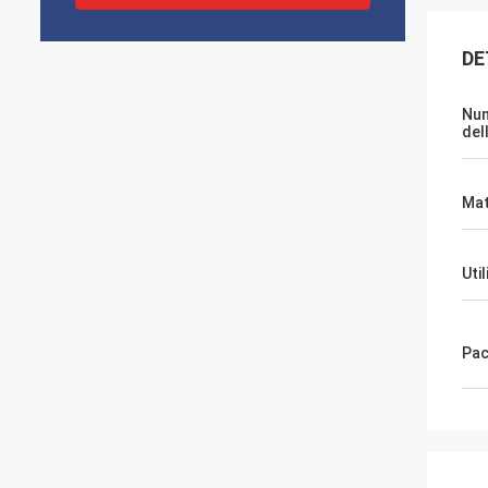
DE
Nu
del
Mat
Uti
Pa