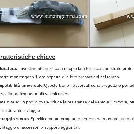
ratteristiche chiave
turatura
:
Il rivestimento in zinco a doppio lato fornisce uno strato prote
barre mantengono il loro aspetto e le loro prestazioni nel tempo.
patibilità universale
:
Queste barre trasversali sono progettate per ad
scelta pratica per molti veicoli diversi.
ma ovale
:
Un profilo ovale riduce la resistenza del vento e il rumore, o
urbi durante il viaggio.
taggio sicuro
:
Specificamente progettato per essere montato su rotaie 
montaggio di accessori o supporti aggiuntivi.