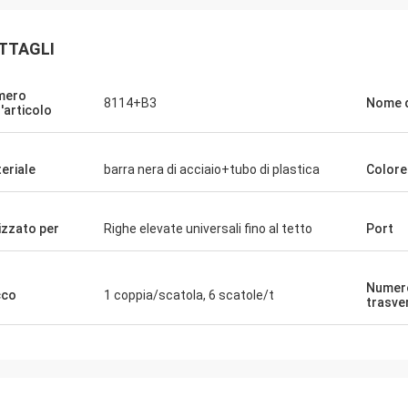
TTAGLI
mero
8114+B3
Nome d
l'articolo
eriale
barra nera di acciaio+tubo di plastica
Colore
lizzato per
Righe elevate universali fino al tetto
Port
Numero
cco
1 coppia/scatola, 6 scatole/t
trasver