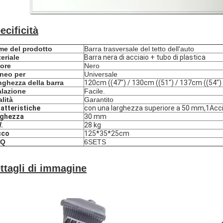
ecificità
e del prodotto
Barra trasversale del tetto dell'auto
eriale
Barra nera di acciaio + tubo di plastica
ore
Nero
neo per
Universale
ghezza della barra
120cm ((47") / 130cm ((51") / 137cm ((54")
alazione
Facile.
lità
Garantito
atteristiche
con una larghezza superiore a 50 mm,1Acc
rghezza
30 mm
.
28 kg
cco
125*35*25cm
Q
6SETS
ttagli di immagine