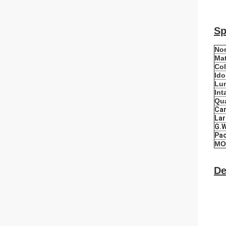
Sp
Nom
Mat
Col
Ido
Lun
Int
Qua
Car
La
G.W
Pa
MO
De