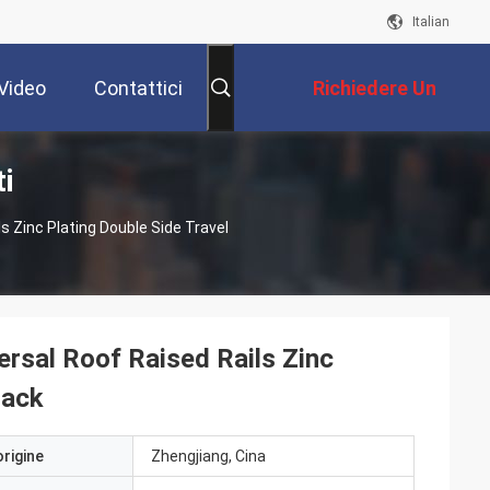
Italian
Video
Contattici
Richiedere Un
i
Preventivo
s Zinc Plating Double Side Travel
rsal Roof Raised Rails Zinc
Rack
origine
Zhengjiang, Cina