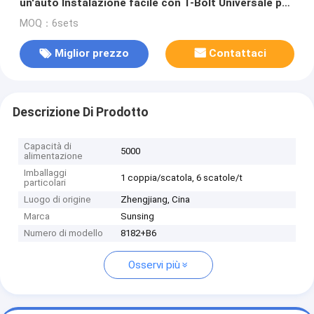
un'auto Instalazione facile con T-Bolt Universale per
rotaie sollevate 4x4 Accessori
MOQ：6sets
Miglior prezzo
Contattaci
Descrizione Di Prodotto
Capacità di
5000
alimentazione
Imballaggi
1 coppia/scatola, 6 scatole/t
particolari
Luogo di origine
Zhengjiang, Cina
Marca
Sunsing
Numero di modello
8182+B6
Osservi più