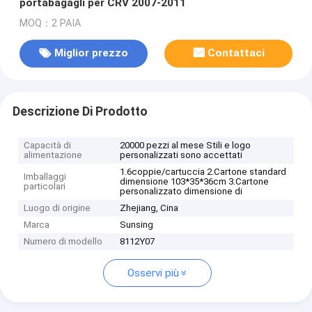
portabagagli per CRV 2007-2011
MOQ：2 PAIA
Miglior prezzo
Contattaci
Descrizione Di Prodotto
Capacità di
20000 pezzi al mese Stili e logo
alimentazione
personalizzati sono accettati
1.6coppie/cartuccia 2.Cartone standard
Imballaggi
dimensione 103*35*36cm 3.Cartone
particolari
personalizzato dimensione di
Luogo di origine
Zhejiang, Cina
Marca
Sunsing
Numero di modello
8112Y07
Osservi più