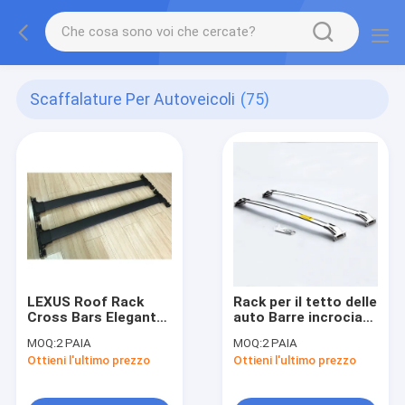
Scaffalature Per Autoveicoli
(75)
LEXUS Roof Rack
Rack per il tetto delle
Cross Bars Elegante
auto Barre incrociate
alluminio Accessori
Rack per il tetto delle
MOQ:
2 PAIA
MOQ:
2 PAIA
esteriori auto in nero
auto Usate per Lexus
Ottieni l'ultimo prezzo
Ottieni l'ultimo prezzo
RX NX serie LX570