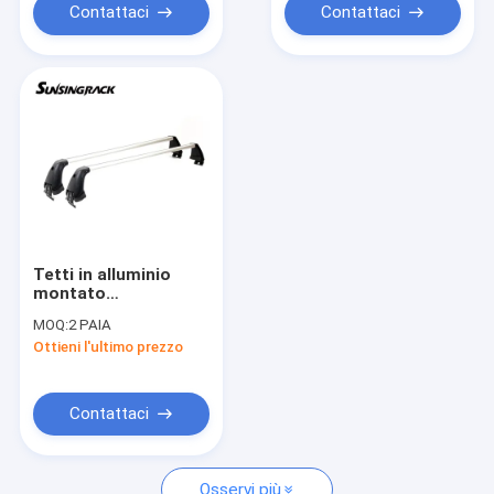
Contattaci
Contattaci
Tetti in alluminio
montato
portabagagli sul
MOQ:
2 PAIA
tetto auto per
Ottieni l'ultimo prezzo
Nissan Qashqai 2008
Contattaci
Osservi più