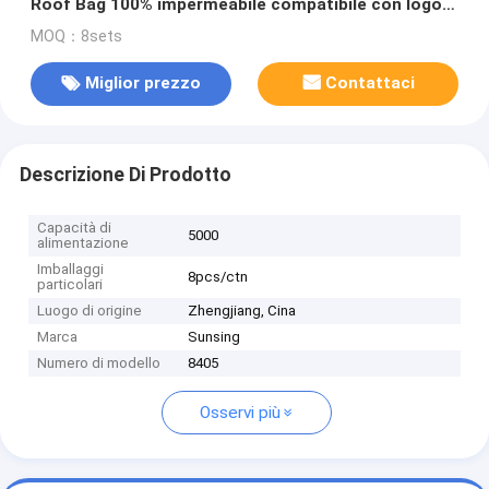
Roof Bag 100% impermeabile compatibile con logo
personalizzato
MOQ：8sets
Miglior prezzo
Contattaci
Descrizione Di Prodotto
Capacità di
5000
alimentazione
Imballaggi
8pcs/ctn
particolari
Luogo di origine
Zhengjiang, Cina
Marca
Sunsing
Numero di modello
8405
Osservi più