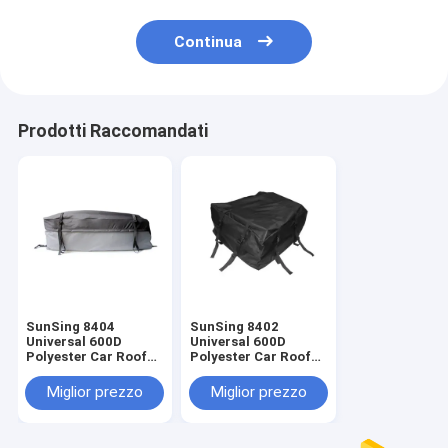
Continua
Prodotti Raccomandati
SunSing 8404
SunSing 8402
Universal 600D
Universal 600D
Polyester Car Roof
Polyester Car Roof
Bag Compatibile con
Bag Durable for
logo
Travel Luggage
Miglior prezzo
Miglior prezzo
personalizzabile
Usato per montature
sul tetto dell'auto