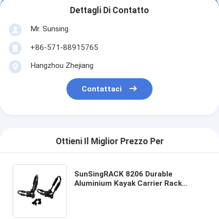
Dettagli Di Contatto
Mr. Sunsing
+86-571-88915765
Hangzhou Zhejiang
Contattaci
Ottieni Il Miglior Prezzo Per
SunSingRACK 8206 Durable
Aluminium Kayak Carrier Rack
Lightweight Roof Mount per auto e
SUV Universale per bagagli