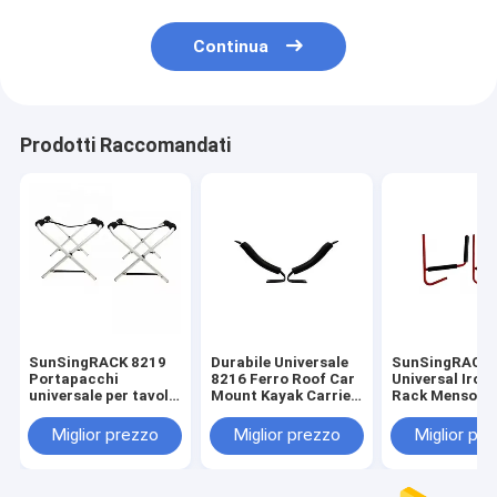
Continua
Prodotti Raccomandati
SunSingRACK ​​8219
Durabile Universale
SunSingRACK
Portapacchi
8216 Ferro Roof Car
Universal Iron
universale per tavola
Mount Kayak Carrier
Rack Mensola 
da surf in alluminio
Rack Alte
auto convenie
Solid PU
prestazioni 4x4
durevole per 
Miglior prezzo
Miglior prezzo
Miglior pr
Portapacchi per
Accessori
Car Kayak Carr
auto