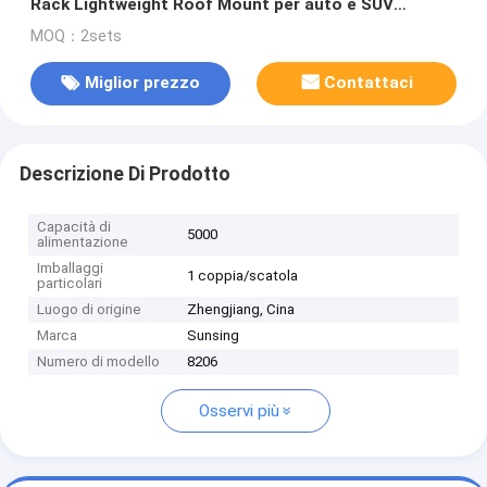
Rack Lightweight Roof Mount per auto e SUV
Universale per bagagli
MOQ：2sets
Miglior prezzo
Contattaci
Descrizione Di Prodotto
Capacità di
5000
alimentazione
Imballaggi
1 coppia/scatola
particolari
Luogo di origine
Zhengjiang, Cina
Marca
Sunsing
Numero di modello
8206
Osservi più