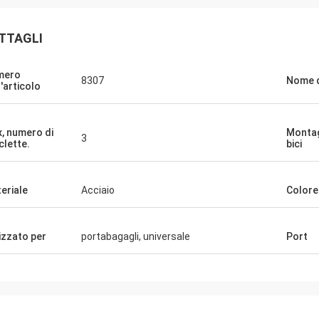
TTAGLI
mero
8307
Nome d
l'articolo
, numero di
Montag
3
clette.
bici
eriale
Acciaio
Colore
lizzato per
portabagagli, universale
Port