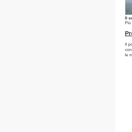
Il s
Più 
Pr
Il 
con
le m