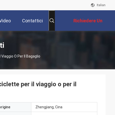
Italian
Video
Contattici
Richiedere Un
Preventivo
ti
l Viaggio O Per Il Bagaglio
clette per il viaggio o per il
origine
Zhengjiang, Cina