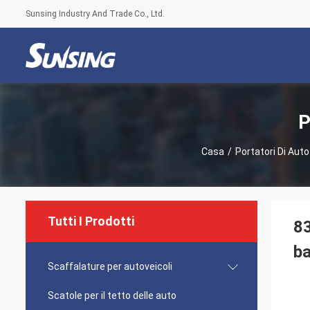
Sunsing Industry And Trade Co., Ltd.
P
Casa
/
Portatori Di Auto
Tutti I Prodotti
83
ba
Scaffalature per autoveicoli
Scatole per il tetto delle auto