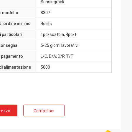
Sunsingrack
i modello
8307
di ordine minimo
4sets
 particolari
1pc/scatola, 4pc/t
 consegna
5-25 giorni lavorativi
i pagamento
L/C, D/A, D/P, T/T
di alimentazione
5000
Prezzo
Contattaci