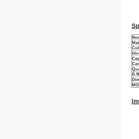
Sp
Nom
Mat
Col
Ido
Cap
Car
Qua
G.W
Dim
MO
Im