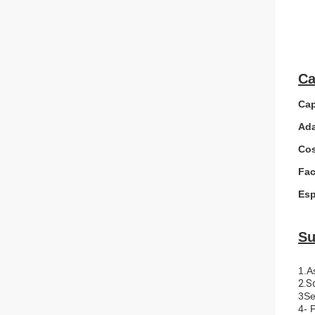
Ca
Cap
Ada
Cos
Fac
Esp
Su
1.As
2.S
3Se
4- P