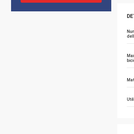
DE
Nu
del
Max
bici
Mat
Uti