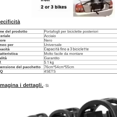
ecificità
e del prodotto
Portafogli per biciclette posteriori
eriale
Acciaio
ore
Nero
neo per
Universale
acità
Capacità fino a 3 biciclette
atteristica
Molto facile da montare
lità
Garantito
.
5.1 kg
ensione del pacchetto
76cm*54cm*55cm
Q
4SETS
magina i dettagli.
- Sì.