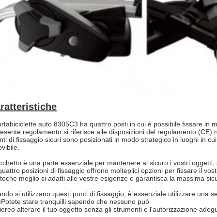
ratteristiche
portabiciclette auto 8305C3 ha quattro posti in cui è possibile fissare in
presente regolamento si riferisce alle disposizioni del regolamento (CE) n
nti di fissaggio sicuri sono posizionati in modo strategico in luoghi in c
vibile.
lucchetto è una parte essenziale per mantenere al sicuro i vostri oggetti
uattro posizioni di fissaggio offrono molteplici opzioni per fissare il vos
to
che meglio si adatti alle vostre esigenze e garantisca la massima sicu
ndo si utilizzano questi punti di fissaggio, è essenziale utilizzare una se
e
Potete stare tranquilli sapendo che nessuno può
iere
o alterare il tuo oggetto senza gli strumenti e l'autorizzazione adegu