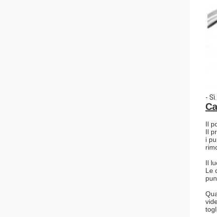
- Sì.
Ca
Il 
Il 
i pu
rimo
Il 
Le q
pun
Qua
vid
togl