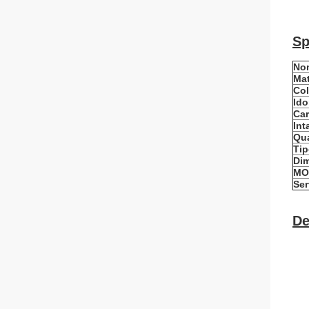
Sp
Nom
Mat
Col
Ido
Car
Int
Qua
Ti
Dim
MO
Ser
De