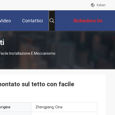
Italian
Video
Contattici
Richiedere Un
ti
Preventivo
 Facile Installazione E Meccanismo
ontato sul tetto con facile
origine
Zhengjiang, Cina