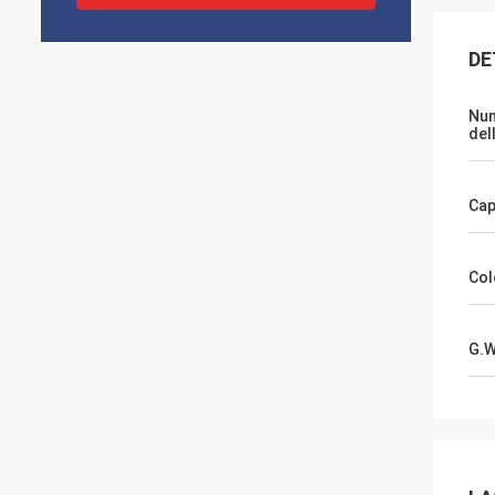
DE
Nu
del
Cap
Col
G.W