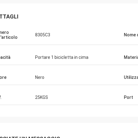
TTAGLI
mero
8305C3
Nome d
l'articolo
acità
Portare 1 bicicletta in cima
Materi
ore
Nero
Utilizz
.
25KGS
Port