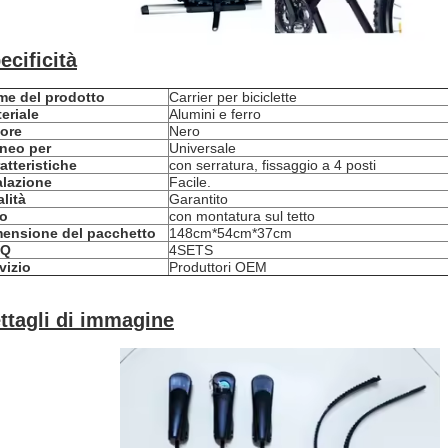
ecificità
e del prodotto
Carrier per biciclette
eriale
Alumini e ferro
ore
Nero
neo per
Universale
atteristiche
con serratura, fissaggio a 4 posti
alazione
Facile.
lità
Garantito
po
con montatura sul tetto
ensione del pacchetto
148cm*54cm*37cm
Q
4SETS
vizio
Produttori OEM
ttagli di immagine