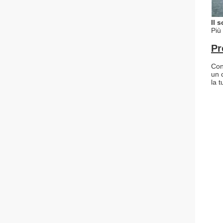
Il s
Più 
Pr
Con 
un 
la 