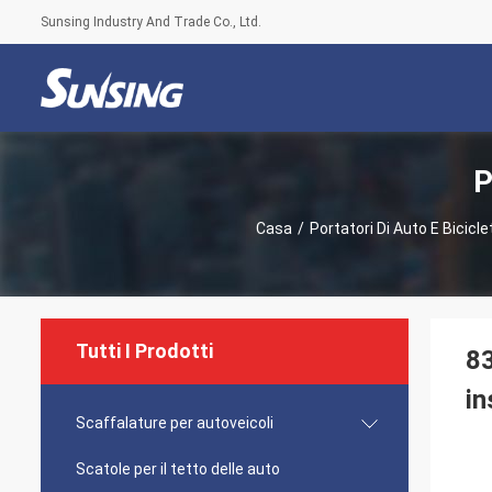
Sunsing Industry And Trade Co., Ltd.
P
Casa
/
Portatori Di Auto E Bicicle
Tutti I Prodotti
83
in
Scaffalature per autoveicoli
Scatole per il tetto delle auto