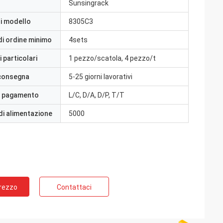
Sunsingrack
i modello
8305C3
di ordine minimo
4sets
 particolari
1 pezzo/scatola, 4 pezzo/t
 consegna
5-25 giorni lavorativi
i pagamento
L/C, D/A, D/P, T/T
di alimentazione
5000
Prezzo
Contattaci